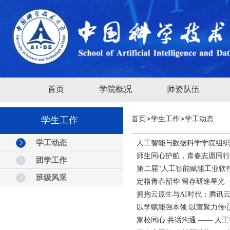
首页
学院概况
师资队伍
学生工作
首页
学生工作
学工动态
学工动态
人工智能与数据科学学院组织
师生同心护航，青春志愿同行
团学工作
第二届“人工智能赋能工业软
班级风采
定格青春韶华 留存研途星光——
拥抱云原生与AI时代：腾讯云开
以学赋能强本领 以宣聚力传
家校同心 共话沟通 —— 人